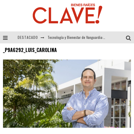
DESTACADO
Tecnología y Bienestar de Vanguardia: El Inodoro Inteligente Neotech de FV.
_P9A6292_LUIS_CAROLINA
Sector Inmobiliario – recuperación a paso firme
Alexandra Bedoya – La Constancia detrás de La Paletería
El Despertar de la Calidez: Acabados Dorados de FV para Elevar tu Espacio