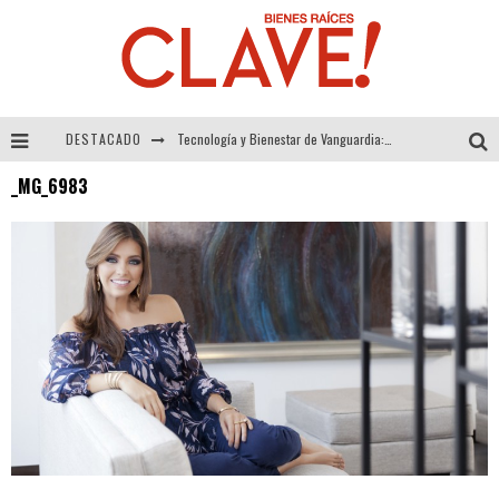
DESTACADO
Tecnología y Bienestar de Vanguardia: El Inodoro Inteligente Neotech de FV.
_MG_6983
Sector Inmobiliario – recuperación a paso firme
Alexandra Bedoya – La Constancia detrás de La Paletería
El Despertar de la Calidez: Acabados Dorados de FV para Elevar tu Espacio