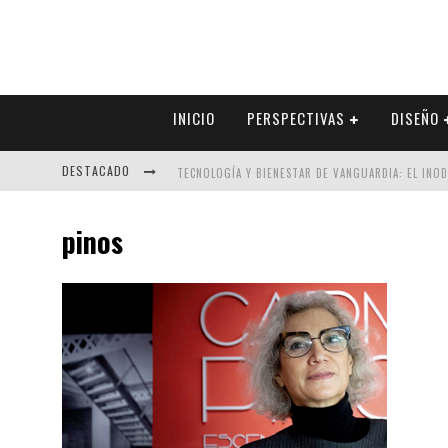
INICIO
PERSPECTIVAS
DISEÑO
DESTACADO
TECNOLOGÍA Y BIENESTAR DE VANGUARDIA: EL INO
SECTOR INMOBILIARIO – RECUPERACIÓN A PASO FI
pinos
ALEXANDRA BEDOYA – LA CONSTANCIA DETRÁS DE LA
EL DESPERTAR DE LA CALIDEZ: ACABADOS DORADOS 