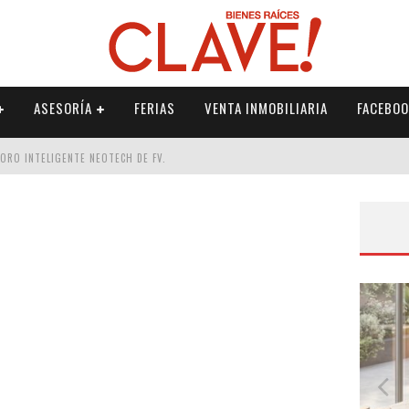
ASESORÍA
FERIAS
VENTA INMOBILIARIA
FACEBOO
DORO INTELIGENTE NEOTECH DE FV.
RME
 PALETERÍA
DE FV PARA ELEVAR TU ESPACIO