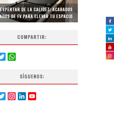
DESPERTAR DE LA CALIDEZ: ACABADOS
TECNOLOGÍA Y B
ADOS DE FV PARA ELEVAR TU ESPACIO
EL INODORO INT
COMPARTIR:
acebook
Twitter
WhatsApp
SÍGUENOS:
acebook
Twitter
Instagram
LinkedIn
YouTube
Channel