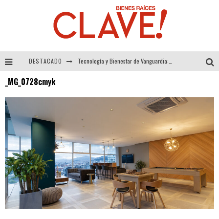
DESTACADO
Tecnología y Bienestar de Vanguardia: El Inodoro Inteligente Neotech de FV.
_MG_0728cmyk
Sector Inmobiliario – recuperación a paso firme
Alexandra Bedoya – La Constancia detrás de La Paletería
El Despertar de la Calidez: Acabados Dorados de FV para Elevar tu Espacio