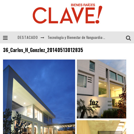
DESTACADO
Tecnología y Bienestar de Vanguardia: El Inodoro Inteligente Neotech de FV.
36_Carlos_H_Gonzlez_20140513012835
Sector Inmobiliario – recuperación a paso firme
Alexandra Bedoya – La Constancia detrás de La Paletería
El Despertar de la Calidez: Acabados Dorados de FV para Elevar tu Espacio