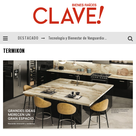
DESTACADO
Tecnología y Bienestar de Vanguardia: El Inodoro Inteligente Neotech de FV.
TERMIKON
Sector Inmobiliario – recuperación a paso firme
Alexandra Bedoya – La Constancia detrás de La Paletería
El Despertar de la Calidez: Acabados Dorados de FV para Elevar tu Espacio