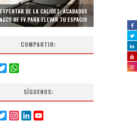
DESPERTAR DE LA CALIDEZ: ACABADOS
TECNOLOGÍA Y B
ADOS DE FV PARA ELEVAR TU ESPACIO
EL INODORO INT
COMPARTIR:
acebook
Twitter
WhatsApp
SÍGUENOS:
acebook
Twitter
Instagram
LinkedIn
YouTube
Channel