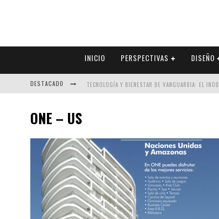
INICIO
PERSPECTIVAS
DISEÑO
DESTACADO
TECNOLOGÍA Y BIENESTAR DE VANGUARDIA: EL INO
SECTOR INMOBILIARIO – RECUPERACIÓN A PASO FI
ONE – US
ALEXANDRA BEDOYA – LA CONSTANCIA DETRÁS DE LA
EL DESPERTAR DE LA CALIDEZ: ACABADOS DORADOS 