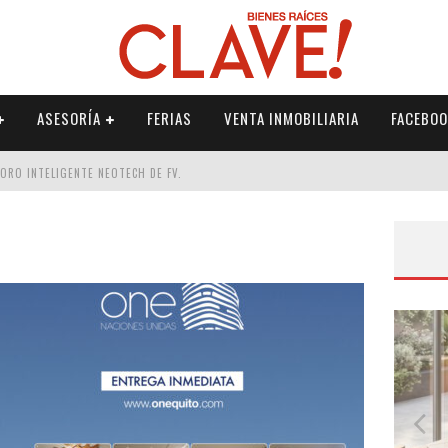
ASESORÍA
FERIAS
VENTA INMOBILIARIA
FACEBOO
DORO INTELIGENTE NEOTECH DE FV.
RME
 PALETERÍA
DE FV PARA ELEVAR TU ESPACIO