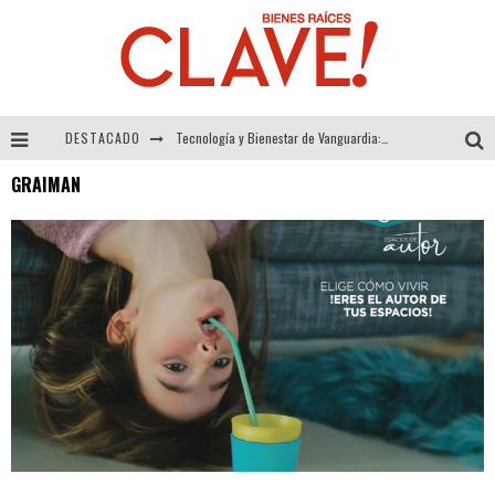
DESTACADO
Tecnología y Bienestar de Vanguardia: El Inodoro Inteligente Neotech de FV.
GRAIMAN
Sector Inmobiliario – recuperación a paso firme
Alexandra Bedoya – La Constancia detrás de La Paletería
El Despertar de la Calidez: Acabados Dorados de FV para Elevar tu Espacio