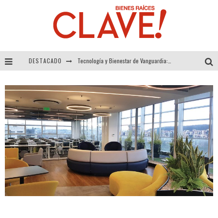
DESTACADO
Tecnología y Bienestar de Vanguardia: El Inodoro Inteligente Neotech de FV.
Sector Inmobiliario – recuperación a paso firme
Alexandra Bedoya – La Constancia detrás de La Paletería
El Despertar de la Calidez: Acabados Dorados de FV para Elevar tu Espacio