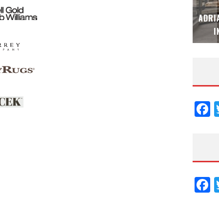
MUBB DESIGN STUDIO – ESPECIAL
ADRI
INTERIORISMO & DECORACIÓN 2026
I
F
F