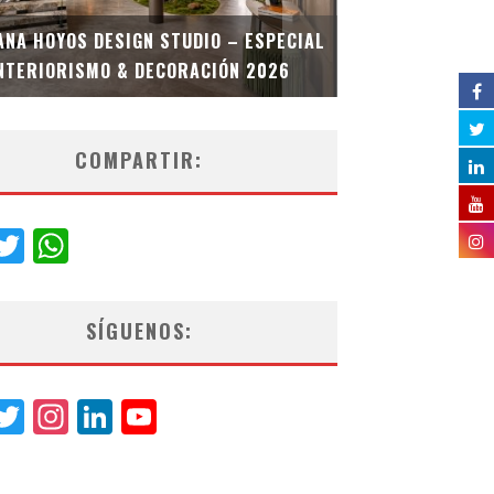
MULTIOFICINA
ANA HOYOS DESIGN STUDIO – ESPECIAL
ESPECIAL INT
NTERIORISMO & DECORACIÓN 2026
COMPARTIR:
acebook
Twitter
WhatsApp
SÍGUENOS:
acebook
Twitter
Instagram
LinkedIn
YouTube
Channel