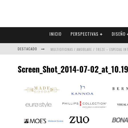
INICIO
PERSPECTIVAS
DISEÑO
DESTACADO
MULTIOFICINAS / AMOBLARE / TREZE – ESPECIAL I
ABAD VERGARA ARQUITECTOS – ESPECIAL INTERIOR
Screen_Shot_2014-07-02_at_10.1
COLINEAL – ESPECIAL INTERIORISMO & DECORACIÓN
ADRIANA HOYOS DESIGN STUDIO – ESPECIAL INTER