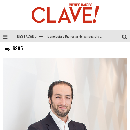
DESTACADO
Tecnología y Bienestar de Vanguardia: El Inodoro Inteligente Neotech de FV.
_mg_6385
Sector Inmobiliario – recuperación a paso firme
Alexandra Bedoya – La Constancia detrás de La Paletería
El Despertar de la Calidez: Acabados Dorados de FV para Elevar tu Espacio