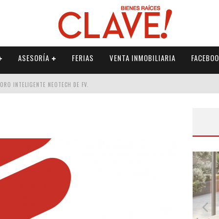
ASESORÍA
FERIAS
VENTA INMOBILIARIA
FACEBOO
DORO INTELIGENTE NEOTECH DE FV.
RME
 PALETERÍA
DE FV PARA ELEVAR TU ESPACIO