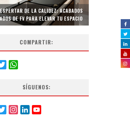
DESPERTAR DE LA CALIDEZ: ACABADOS
TECNOLOGÍA Y B
ADOS DE FV PARA ELEVAR TU ESPACIO
EL INODORO INT
COMPARTIR:
acebook
Twitter
WhatsApp
SÍGUENOS:
acebook
Twitter
Instagram
LinkedIn
YouTube
Channel