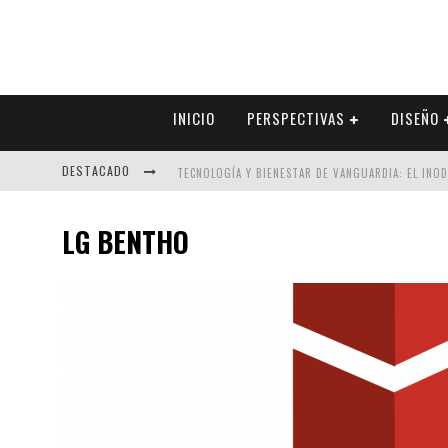
INICIO
PERSPECTIVAS
DISEÑO
DESTACADO
TECNOLOGÍA Y BIENESTAR DE VANGUARDIA: EL INO
SECTOR INMOBILIARIO – RECUPERACIÓN A PASO FI
LG BENTHO
ALEXANDRA BEDOYA – LA CONSTANCIA DETRÁS DE LA
EL DESPERTAR DE LA CALIDEZ: ACABADOS DORADOS 