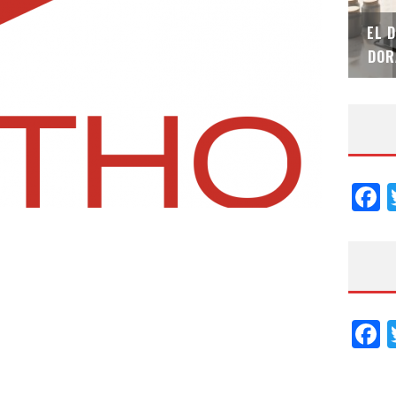
SAINT-GOBAIN IMPTEK – XI CONVENCIÓN
EL 
INTERNACIONAL
DOR
F
F