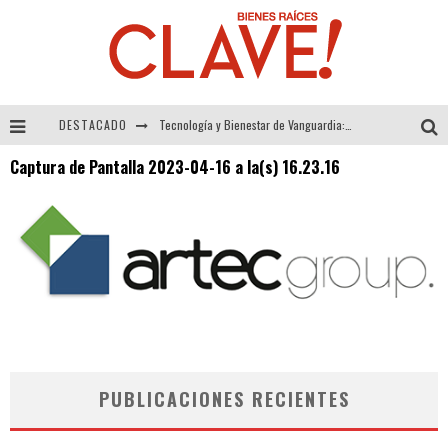
DESTACADO
Tecnología y Bienestar de Vanguardia: El Inodoro Inteligente Neotech de FV.
Captura de Pantalla 2023-04-16 a la(s) 16.23.16
Sector Inmobiliario – recuperación a paso firme
Alexandra Bedoya – La Constancia detrás de La Paletería
El Despertar de la Calidez: Acabados Dorados de FV para Elevar tu Espacio
PUBLICACIONES RECIENTES