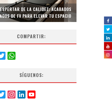
DESPERTAR DE LA CALIDEZ: ACABADOS
TECNOLOGÍA Y B
ADOS DE FV PARA ELEVAR TU ESPACIO
EL INODORO INT
COMPARTIR:
acebook
Twitter
WhatsApp
SÍGUENOS:
acebook
Twitter
Instagram
LinkedIn
YouTube
Channel