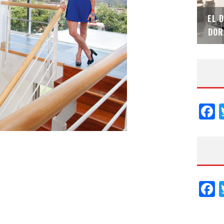
SAINT-GOBAIN IMPTEK – XI CONVENCIÓN
EL 
INTERNACIONAL
DOR
F
F