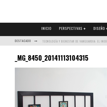
INICIO
PERSPECTIVAS
DISEÑO
DESTACADO
TECNOLOGÍA Y BIENESTAR DE VANGUARDIA: EL INO
SECTOR INMOBILIARIO – RECUPERACIÓN A PASO FI
_MG_8450_20141113104315
ALEXANDRA BEDOYA – LA CONSTANCIA DETRÁS DE LA
EL DESPERTAR DE LA CALIDEZ: ACABADOS DORADOS 