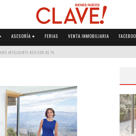
ASESORÍA
FERIAS
VENTA INMOBILIARIA
FACEBOO
DORO INTELIGENTE NEOTECH DE FV.
RME
 PALETERÍA
DE FV PARA ELEVAR TU ESPACIO