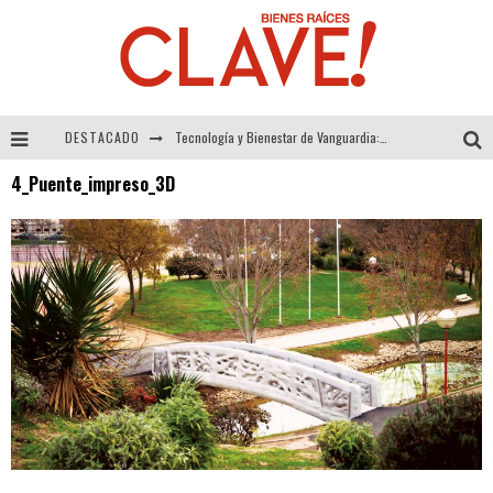
DESTACADO
Tecnología y Bienestar de Vanguardia: El Inodoro Inteligente Neotech de FV.
4_Puente_impreso_3D
Sector Inmobiliario – recuperación a paso firme
Alexandra Bedoya – La Constancia detrás de La Paletería
El Despertar de la Calidez: Acabados Dorados de FV para Elevar tu Espacio