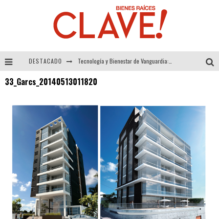
DESTACADO
Tecnología y Bienestar de Vanguardia: El Inodoro Inteligente Neotech de FV.
33_Garcs_20140513011820
Sector Inmobiliario – recuperación a paso firme
Alexandra Bedoya – La Constancia detrás de La Paletería
El Despertar de la Calidez: Acabados Dorados de FV para Elevar tu Espacio