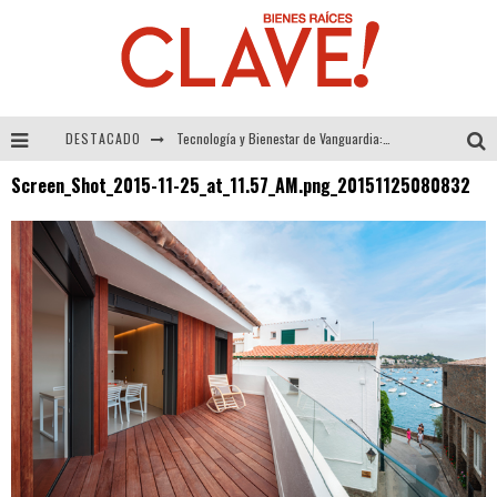
DESTACADO
Tecnología y Bienestar de Vanguardia: El Inodoro Inteligente Neotech de FV.
Screen_Shot_2015-11-25_at_11.57_AM.png_20151125080832
Sector Inmobiliario – recuperación a paso firme
Alexandra Bedoya – La Constancia detrás de La Paletería
El Despertar de la Calidez: Acabados Dorados de FV para Elevar tu Espacio