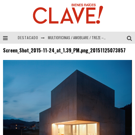
DESTACADO
MULTIOFICINAS / AMOBLARE / TREZE – Especial Interiorismo & Decoración 2026
Screen_Shot_2015-11-24_at_1.39_PM.png_20151125073857
Abad Vergara Arquitectos – Especial Interiorismo & Decoración 2026
COLINEAL – Especial Interiorismo & Decoración 2026
ADRIANA HOYOS DESIGN STUDIO – Especial Interiorismo & Decoración 2026