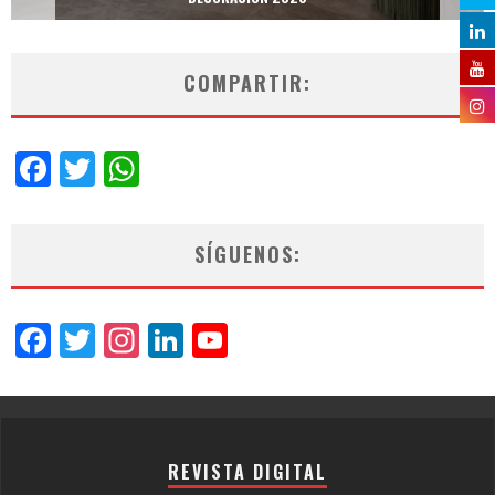
COMPARTIR:
Facebook
Twitter
WhatsApp
SÍGUENOS:
Facebook
Twitter
Instagram
LinkedIn
YouTube
Channel
REVISTA DIGITAL