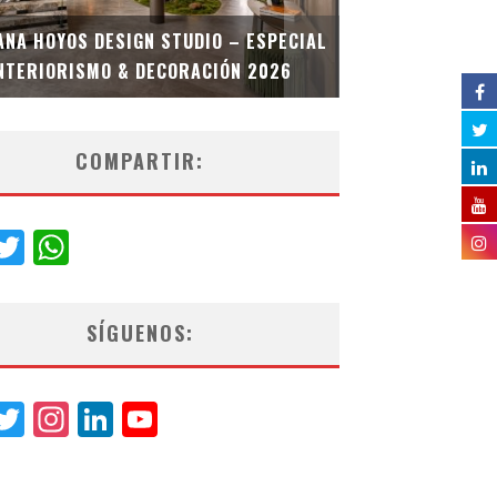
MULTIOFICINA
ANA HOYOS DESIGN STUDIO – ESPECIAL
ESPECIAL INT
NTERIORISMO & DECORACIÓN 2026
COMPARTIR:
acebook
Twitter
WhatsApp
SÍGUENOS:
acebook
Twitter
Instagram
LinkedIn
YouTube
Channel