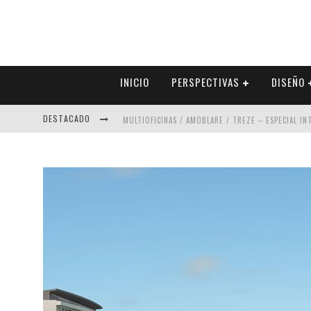
INICIO
PERSPECTIVAS
DISEÑO
DESTACADO
MULTIOFICINAS / AMOBLARE / TREZE – ESPECIAL I
ABAD VERGARA ARQUITECTOS – ESPECIAL INTERIOR
COLINEAL – ESPECIAL INTERIORISMO & DECORACIÓN
ADRIANA HOYOS DESIGN STUDIO – ESPECIAL INTER