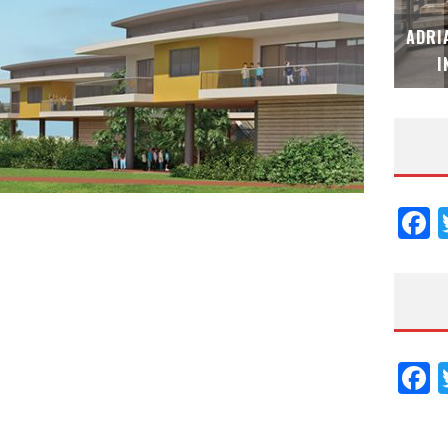
MUBB DESIGN STUDIO – ESPECIAL
ADRI
INTERIORISMO & DECORACIÓN 2026
I
F
F