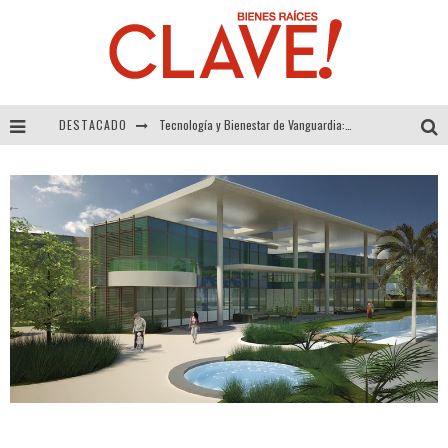
DESTACADO
Tecnología y Bienestar de Vanguardia: El Inodoro Inteligente Neotech de FV.
Sector Inmobiliario – recuperación a paso firme
Alexandra Bedoya – La Constancia detrás de La Paletería
El Despertar de la Calidez: Acabados Dorados de FV para Elevar tu Espacio