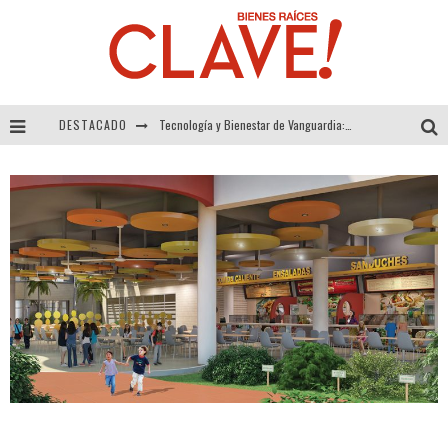
DESTACADO
Tecnología y Bienestar de Vanguardia: El Inodoro Inteligente Neotech de FV.
Sector Inmobiliario – recuperación a paso firme
Alexandra Bedoya – La Constancia detrás de La Paletería
El Despertar de la Calidez: Acabados Dorados de FV para Elevar tu Espacio