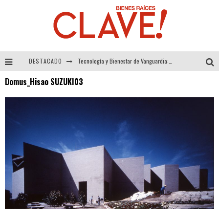
DESTACADO
Tecnología y Bienestar de Vanguardia: El Inodoro Inteligente Neotech de FV.
Domus_Hisao SUZUKI03
Sector Inmobiliario – recuperación a paso firme
Alexandra Bedoya – La Constancia detrás de La Paletería
El Despertar de la Calidez: Acabados Dorados de FV para Elevar tu Espacio