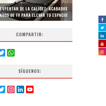
DESPERTAR DE LA CALIDEZ: ACABADOS
TECNOLOGÍA Y B
ADOS DE FV PARA ELEVAR TU ESPACIO
EL INODORO INT
COMPARTIR:
acebook
Twitter
WhatsApp
SÍGUENOS:
acebook
Twitter
Instagram
LinkedIn
YouTube
Channel