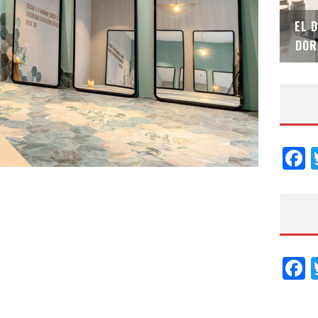
SAINT-GOBAIN IMPTEK – XI CONVENCIÓN
EL 
INTERNACIONAL
DOR
F
F