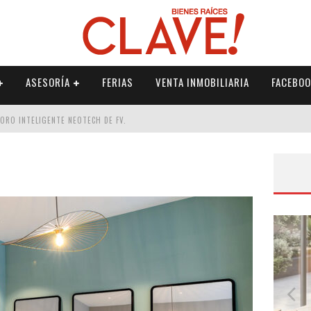
ASESORÍA
FERIAS
VENTA INMOBILIARIA
FACEBOO
DORO INTELIGENTE NEOTECH DE FV.
RME
 PALETERÍA
DE FV PARA ELEVAR TU ESPACIO