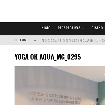
INICIO
PERSPECTIVAS
DISEÑO
DESTACADO
TECNOLOGÍA Y BIENESTAR DE VANGUARDIA: EL INO
SECTOR INMOBILIARIO – RECUPERACIÓN A PASO FI
YOGA OK AQUA_MG_0295
ALEXANDRA BEDOYA – LA CONSTANCIA DETRÁS DE LA
EL DESPERTAR DE LA CALIDEZ: ACABADOS DORADOS 