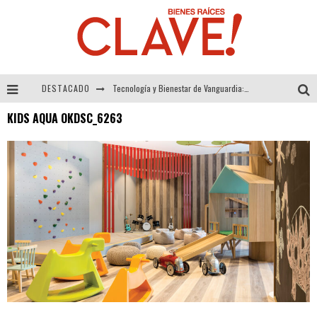
DESTACADO
Tecnología y Bienestar de Vanguardia: El Inodoro Inteligente Neotech de FV.
KIDS AQUA OKDSC_6263
Sector Inmobiliario – recuperación a paso firme
Alexandra Bedoya – La Constancia detrás de La Paletería
El Despertar de la Calidez: Acabados Dorados de FV para Elevar tu Espacio