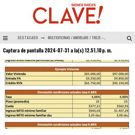
DESTACADO
MULTIOFICINAS / AMOBLARE / TREZE – Especial Interiorismo & Decoración 2026
Captura de pantalla 2024-07-31 a la(s) 12.51.10 p. m.
Abad Vergara Arquitectos – Especial Interiorismo & Decoración 2026
COLINEAL – Especial Interiorismo & Decoración 2026
ADRIANA HOYOS DESIGN STUDIO – Especial Interiorismo & Decoración 2026