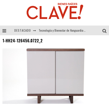
DESTACADO
Tecnología y Bienestar de Vanguardia: El Inodoro Inteligente Neotech de FV.
1-HH24-126456.0722_2
Sector Inmobiliario – recuperación a paso firme
Alexandra Bedoya – La Constancia detrás de La Paletería
El Despertar de la Calidez: Acabados Dorados de FV para Elevar tu Espacio