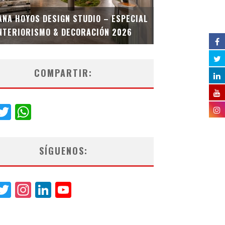
MULTIOFICINA
ANA HOYOS DESIGN STUDIO – ESPECIAL
ESPECIAL INT
NTERIORISMO & DECORACIÓN 2026
COMPARTIR:
acebook
Twitter
WhatsApp
SÍGUENOS:
acebook
Twitter
Instagram
LinkedIn
YouTube
Channel