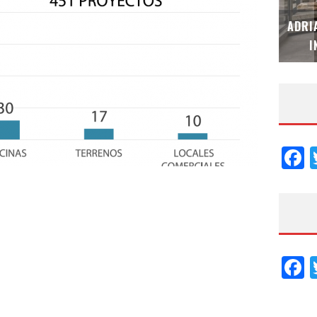
MUBB DESIGN STUDIO – ESPECIAL
ADRI
INTERIORISMO & DECORACIÓN 2026
I
F
F