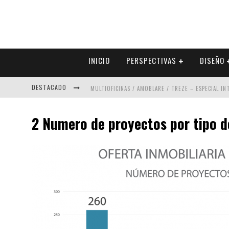
INICIO
PERSPECTIVAS
DISEÑO
DESTACADO
MULTIOFICINAS / AMOBLARE / TREZE – ESPECIAL I
ABAD VERGARA ARQUITECTOS – ESPECIAL INTERIOR
2 Numero de proyectos por tipo 
COLINEAL – ESPECIAL INTERIORISMO & DECORACIÓN
ADRIANA HOYOS DESIGN STUDIO – ESPECIAL INTER