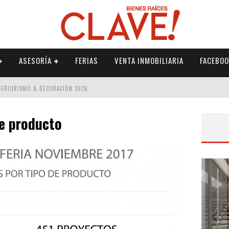
ASESORÍA
FERIAS
VENTA INMOBILIARIA
FACEBOO
NTERIORISMO & DECORACIÓN 2026
ISMO & DECORACIÓN 2026
de producto
 2026
IORISMO & DECORACIÓN 2026