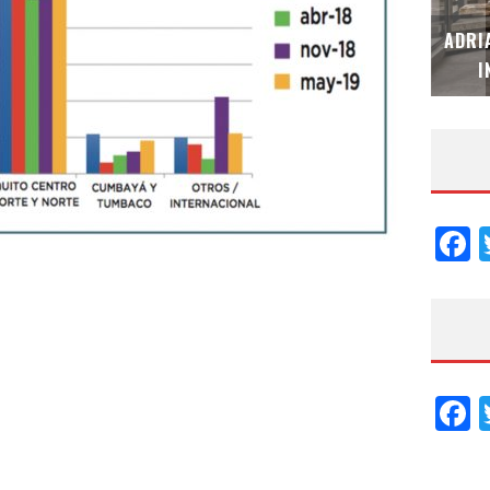
MUBB DESIGN STUDIO – ESPECIAL
ADRI
INTERIORISMO & DECORACIÓN 2026
I
F
F