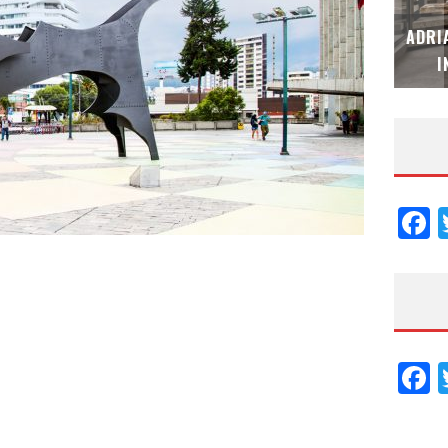
MUBB DESIGN STUDIO – ESPECIAL
ADRI
INTERIORISMO & DECORACIÓN 2026
I
F
F