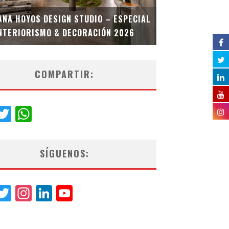
MULTIOFICINA
ANA HOYOS DESIGN STUDIO – ESPECIAL
ESPECIAL INT
NTERIORISMO & DECORACIÓN 2026
COMPARTIR:
acebook
Twitter
WhatsApp
SÍGUENOS:
acebook
Twitter
Instagram
LinkedIn
YouTube
Channel