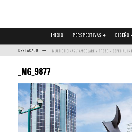
INICIO
PERSPECTIVAS
DISEÑO
DESTACADO
MULTIOFICINAS / AMOBLARE / TREZE – ESPECIAL I
ABAD VERGARA ARQUITECTOS – ESPECIAL INTERIOR
_MG_9877
COLINEAL – ESPECIAL INTERIORISMO & DECORACIÓN
ADRIANA HOYOS DESIGN STUDIO – ESPECIAL INTER