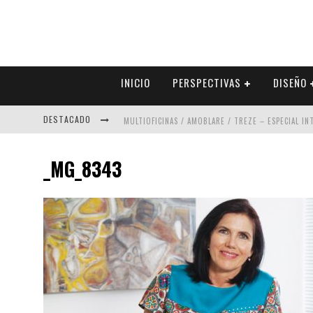
INICIO
PERSPECTIVAS
DISEÑO
DESTACADO
MULTIOFICINAS / AMOBLARE / TREZE – ESPECIAL I
ABAD VERGARA ARQUITECTOS – ESPECIAL INTERIOR
_MG_8343
COLINEAL – ESPECIAL INTERIORISMO & DECORACIÓN
ADRIANA HOYOS DESIGN STUDIO – ESPECIAL INTER