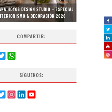
MULTIOFICINA
ANA HOYOS DESIGN STUDIO – ESPECIAL
ESPECIAL INT
NTERIORISMO & DECORACIÓN 2026
COMPARTIR:
acebook
Twitter
WhatsApp
SÍGUENOS:
acebook
Twitter
Instagram
LinkedIn
YouTube
Channel