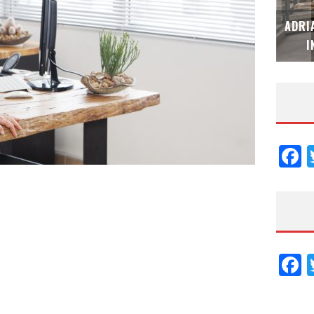
MUBB DESIGN STUDIO – ESPECIAL
ADRI
INTERIORISMO & DECORACIÓN 2026
I
F
F