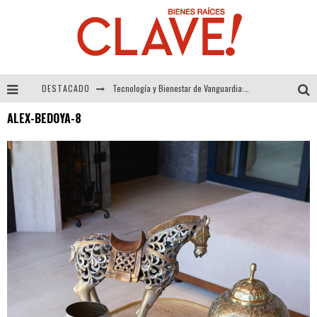
DESTACADO
Tecnología y Bienestar de Vanguardia: El Inodoro Inteligente Neotech de FV.
ALEX-BEDOYA-8
Sector Inmobiliario – recuperación a paso firme
Alexandra Bedoya – La Constancia detrás de La Paletería
El Despertar de la Calidez: Acabados Dorados de FV para Elevar tu Espacio