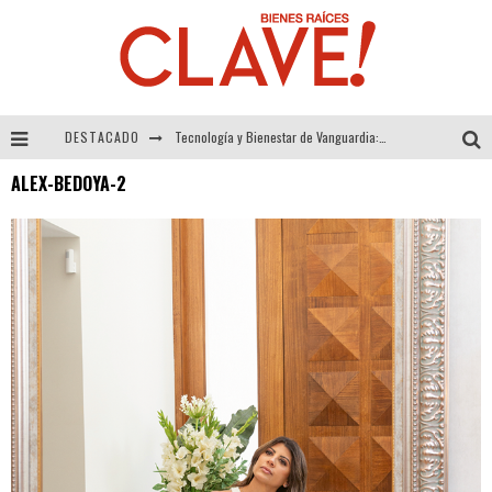
DESTACADO
Tecnología y Bienestar de Vanguardia: El Inodoro Inteligente Neotech de FV.
ALEX-BEDOYA-2
Sector Inmobiliario – recuperación a paso firme
Alexandra Bedoya – La Constancia detrás de La Paletería
El Despertar de la Calidez: Acabados Dorados de FV para Elevar tu Espacio