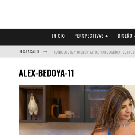
INICIO
PERSPECTIVAS
DISEÑO
DESTACADO
TECNOLOGÍA Y BIENESTAR DE VANGUARDIA: EL INO
SECTOR INMOBILIARIO – RECUPERACIÓN A PASO FI
ALEX-BEDOYA-11
ALEXANDRA BEDOYA – LA CONSTANCIA DETRÁS DE LA
EL DESPERTAR DE LA CALIDEZ: ACABADOS DORADOS 