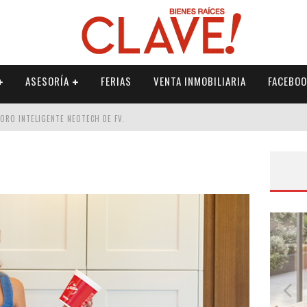
ASESORÍA
FERIAS
VENTA INMOBILIARIA
FACEBOO
DORO INTELIGENTE NEOTECH DE FV.
RME
 PALETERÍA
DE FV PARA ELEVAR TU ESPACIO