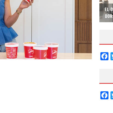
SAINT-GOBAIN IMPTEK – XI CONVENCIÓN
EL 
INTERNACIONAL
DOR
F
F