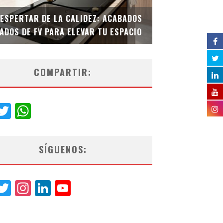
DESPERTAR DE LA CALIDEZ: ACABADOS
TECNOLOGÍA Y B
ADOS DE FV PARA ELEVAR TU ESPACIO
EL INODORO INT
COMPARTIR:
acebook
Twitter
WhatsApp
SÍGUENOS:
acebook
Twitter
Instagram
LinkedIn
YouTube
Channel