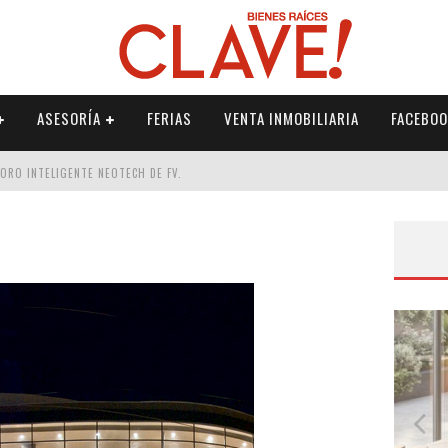
ASESORÍA
FERIAS
VENTA INMOBILIARIA
FACEBOO
DORO INTELIGENTE NEOTECH DE FV.
RME
 PALETERÍA
DE FV PARA ELEVAR TU ESPACIO