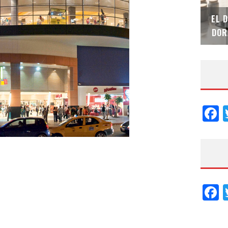
SAINT-GOBAIN IMPTEK – XI CONVENCIÓN
EL 
INTERNACIONAL
DOR
F
F