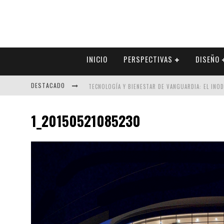
INICIO
PERSPECTIVAS
DISEÑO
DESTACADO
TECNOLOGÍA Y BIENESTAR DE VANGUARDIA: EL INO
SECTOR INMOBILIARIO – RECUPERACIÓN A PASO FI
1_20150521085230
ALEXANDRA BEDOYA – LA CONSTANCIA DETRÁS DE LA
EL DESPERTAR DE LA CALIDEZ: ACABADOS DORADOS 