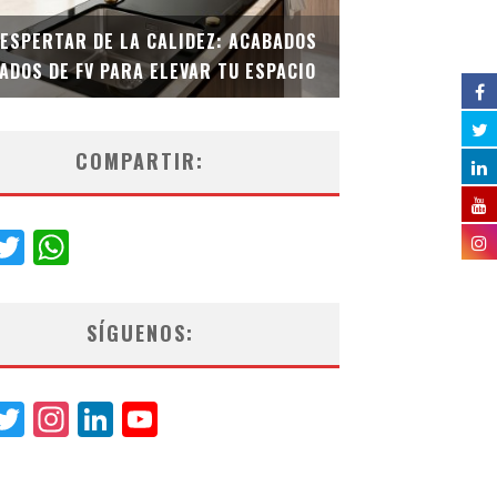
DESPERTAR DE LA CALIDEZ: ACABADOS
TECNOLOGÍA Y B
ADOS DE FV PARA ELEVAR TU ESPACIO
EL INODORO INT
COMPARTIR:
acebook
Twitter
WhatsApp
SÍGUENOS:
acebook
Twitter
Instagram
LinkedIn
YouTube
Channel