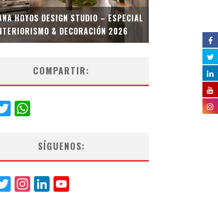
MULTIOFICINA
ANA HOYOS DESIGN STUDIO – ESPECIAL
ESPECIAL INT
NTERIORISMO & DECORACIÓN 2026
COMPARTIR:
acebook
Twitter
WhatsApp
SÍGUENOS:
acebook
Twitter
Instagram
LinkedIn
YouTube
Channel