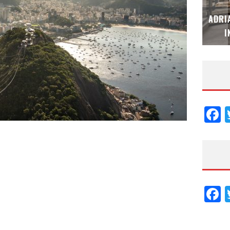
MUBB DESIGN STUDIO – ESPECIAL
ADRI
INTERIORISMO & DECORACIÓN 2026
I
F
F