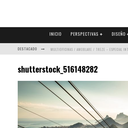
INICIO
PERSPECTIVAS
DISEÑO
DESTACADO
MULTIOFICINAS / AMOBLARE / TREZE – ESPECIAL I
ABAD VERGARA ARQUITECTOS – ESPECIAL INTERIOR
shutterstock_516148282
COLINEAL – ESPECIAL INTERIORISMO & DECORACIÓN
ADRIANA HOYOS DESIGN STUDIO – ESPECIAL INTER