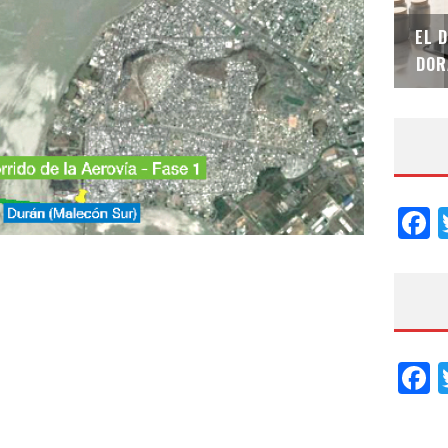
SAINT-GOBAIN IMPTEK – XI CONVENCIÓN
EL 
INTERNACIONAL
DOR
F
F