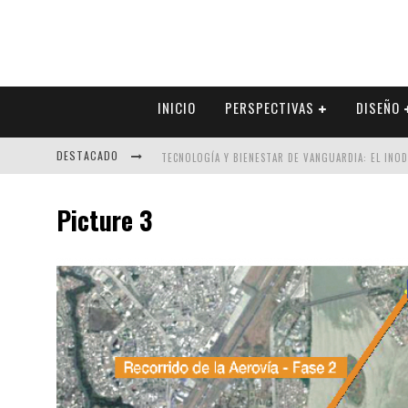
INICIO
PERSPECTIVAS
DISEÑO
DESTACADO
TECNOLOGÍA Y BIENESTAR DE VANGUARDIA: EL INO
SECTOR INMOBILIARIO – RECUPERACIÓN A PASO FI
Picture 3
ALEXANDRA BEDOYA – LA CONSTANCIA DETRÁS DE LA
EL DESPERTAR DE LA CALIDEZ: ACABADOS DORADOS 