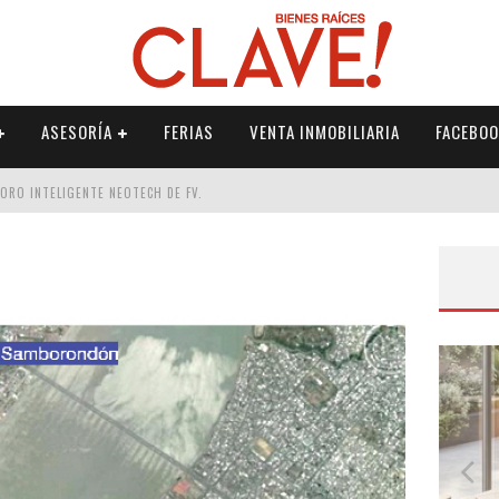
ASESORÍA
FERIAS
VENTA INMOBILIARIA
FACEBOO
DORO INTELIGENTE NEOTECH DE FV.
RME
 PALETERÍA
DE FV PARA ELEVAR TU ESPACIO