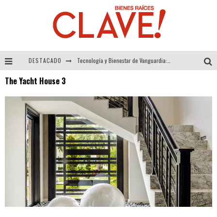
DESTACADO
Tecnología y Bienestar de Vanguardia: El Inodoro Inteligente Neotech de FV.
The Yacht House 3
Sector Inmobiliario – recuperación a paso firme
Alexandra Bedoya – La Constancia detrás de La Paletería
El Despertar de la Calidez: Acabados Dorados de FV para Elevar tu Espacio