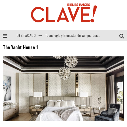
DESTACADO
Tecnología y Bienestar de Vanguardia: El Inodoro Inteligente Neotech de FV.
The Yacht House 1
Sector Inmobiliario – recuperación a paso firme
Alexandra Bedoya – La Constancia detrás de La Paletería
El Despertar de la Calidez: Acabados Dorados de FV para Elevar tu Espacio