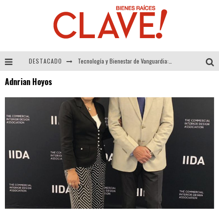
DESTACADO
Tecnología y Bienestar de Vanguardia: El Inodoro Inteligente Neotech de FV.
Adnrian Hoyos
Sector Inmobiliario – recuperación a paso firme
Alexandra Bedoya – La Constancia detrás de La Paletería
El Despertar de la Calidez: Acabados Dorados de FV para Elevar tu Espacio