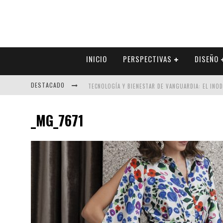
INICIO
PERSPECTIVAS
DISEÑO
DESTACADO
TECNOLOGÍA Y BIENESTAR DE VANGUARDIA: EL INO
SECTOR INMOBILIARIO – RECUPERACIÓN A PASO FI
_MG_7671
ALEXANDRA BEDOYA – LA CONSTANCIA DETRÁS DE LA
EL DESPERTAR DE LA CALIDEZ: ACABADOS DORADOS 