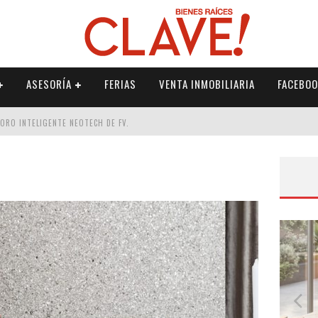
ASESORÍA
FERIAS
VENTA INMOBILIARIA
FACEBOO
DORO INTELIGENTE NEOTECH DE FV.
RME
 PALETERÍA
DE FV PARA ELEVAR TU ESPACIO