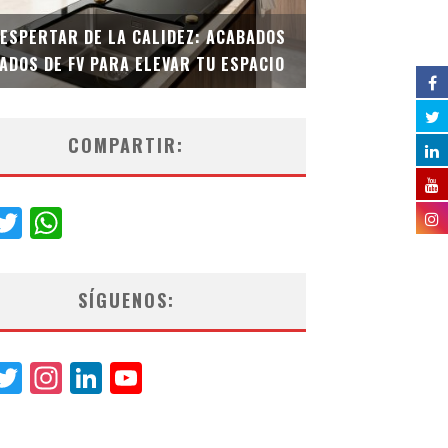
DESPERTAR DE LA CALIDEZ: ACABADOS
TECNOLOGÍA Y B
ADOS DE FV PARA ELEVAR TU ESPACIO
EL INODORO INT
COMPARTIR:
acebook
Twitter
WhatsApp
SÍGUENOS:
acebook
Twitter
Instagram
LinkedIn
YouTube
Channel