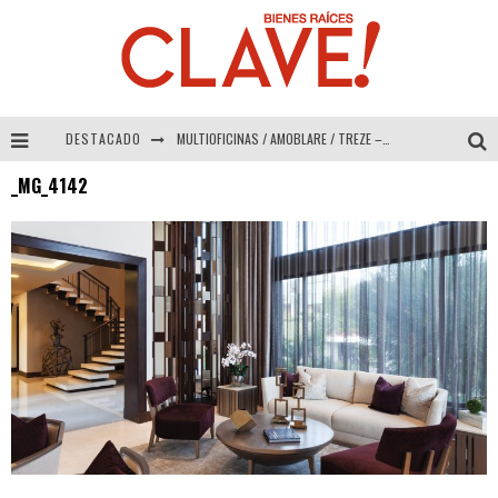
DESTACADO
MULTIOFICINAS / AMOBLARE / TREZE – Especial Interiorismo & Decoración 2026
_MG_4142
Abad Vergara Arquitectos – Especial Interiorismo & Decoración 2026
COLINEAL – Especial Interiorismo & Decoración 2026
ADRIANA HOYOS DESIGN STUDIO – Especial Interiorismo & Decoración 2026