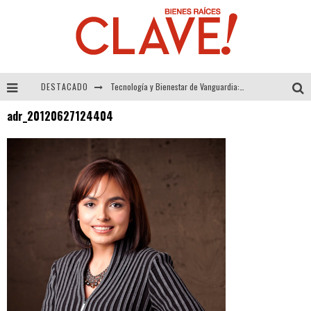
DESTACADO
Tecnología y Bienestar de Vanguardia: El Inodoro Inteligente Neotech de FV.
adr_20120627124404
Sector Inmobiliario – recuperación a paso firme
Alexandra Bedoya – La Constancia detrás de La Paletería
El Despertar de la Calidez: Acabados Dorados de FV para Elevar tu Espacio