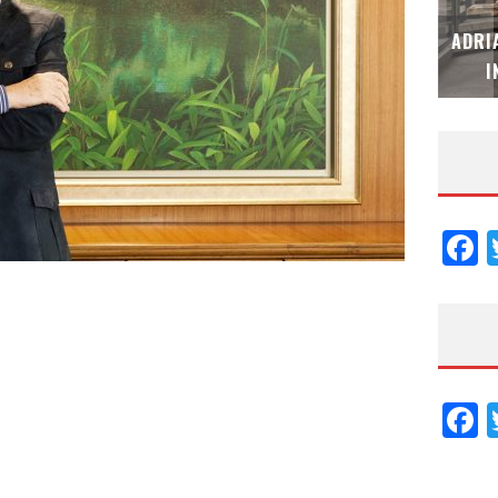
MUBB DESIGN STUDIO – ESPECIAL
ADRI
INTERIORISMO & DECORACIÓN 2026
I
F
F