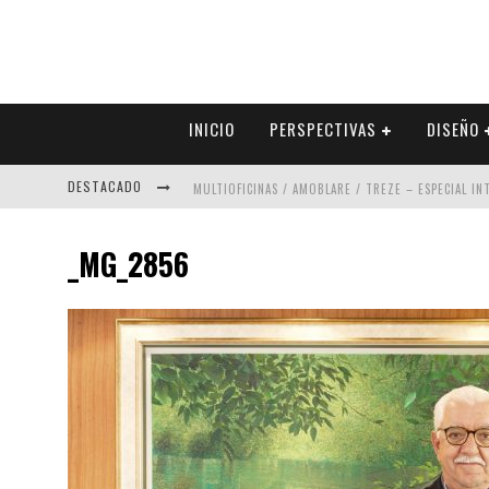
INICIO
PERSPECTIVAS
DISEÑO
DESTACADO
MULTIOFICINAS / AMOBLARE / TREZE – ESPECIAL I
ABAD VERGARA ARQUITECTOS – ESPECIAL INTERIOR
_MG_2856
COLINEAL – ESPECIAL INTERIORISMO & DECORACIÓN
ADRIANA HOYOS DESIGN STUDIO – ESPECIAL INTER