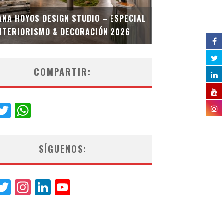
MULTIOFICINA
ANA HOYOS DESIGN STUDIO – ESPECIAL
ESPECIAL INT
NTERIORISMO & DECORACIÓN 2026
COMPARTIR:
acebook
Twitter
WhatsApp
SÍGUENOS:
acebook
Twitter
Instagram
LinkedIn
YouTube
Channel