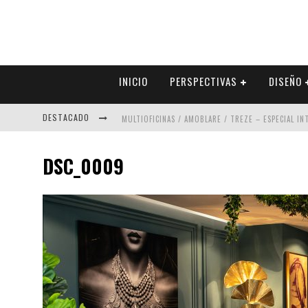
INICIO
PERSPECTIVAS
DISEÑO
DESTACADO
MULTIOFICINAS / AMOBLARE / TREZE – ESPECIAL I
ABAD VERGARA ARQUITECTOS – ESPECIAL INTERIOR
DSC_0009
COLINEAL – ESPECIAL INTERIORISMO & DECORACIÓN
ADRIANA HOYOS DESIGN STUDIO – ESPECIAL INTER