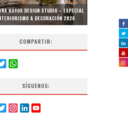
MULTIOFICINA
ANA HOYOS DESIGN STUDIO – ESPECIAL
ESPECIAL INT
NTERIORISMO & DECORACIÓN 2026
COMPARTIR:
acebook
Twitter
WhatsApp
SÍGUENOS:
acebook
Twitter
Instagram
LinkedIn
YouTube
Channel