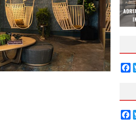
MUBB DESIGN STUDIO – ESPECIAL
ADRI
INTERIORISMO & DECORACIÓN 2026
I
F
F