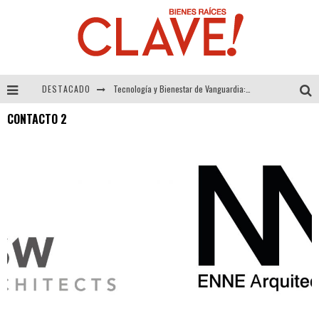
DESTACADO
Tecnología y Bienestar de Vanguardia: El Inodoro Inteligente Neotech de FV.
CONTACTO 2
Sector Inmobiliario – recuperación a paso firme
Alexandra Bedoya – La Constancia detrás de La Paletería
El Despertar de la Calidez: Acabados Dorados de FV para Elevar tu Espacio