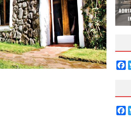
MUBB DESIGN STUDIO – ESPECIAL
ADRI
INTERIORISMO & DECORACIÓN 2026
I
F
F