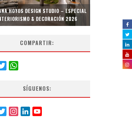
MULTIOFICINA
ANA HOYOS DESIGN STUDIO – ESPECIAL
ESPECIAL INT
NTERIORISMO & DECORACIÓN 2026
COMPARTIR:
acebook
Twitter
WhatsApp
SÍGUENOS:
acebook
Twitter
Instagram
LinkedIn
YouTube
Channel