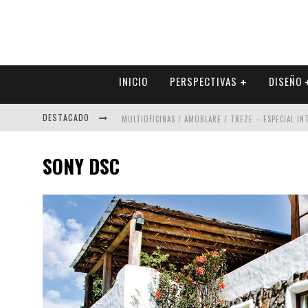
INICIO
PERSPECTIVAS
DISEÑO
DESTACADO
MULTIOFICINAS / AMOBLARE / TREZE – ESPECIAL I
ABAD VERGARA ARQUITECTOS – ESPECIAL INTERIOR
SONY DSC
COLINEAL – ESPECIAL INTERIORISMO & DECORACIÓN
ADRIANA HOYOS DESIGN STUDIO – ESPECIAL INTER