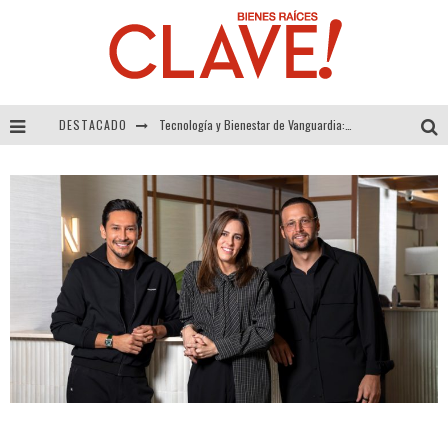
DESTACADO
Tecnología y Bienestar de Vanguardia: El Inodoro Inteligente Neotech de FV.
Sector Inmobiliario – recuperación a paso firme
Alexandra Bedoya – La Constancia detrás de La Paletería
El Despertar de la Calidez: Acabados Dorados de FV para Elevar tu Espacio