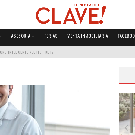
ASESORÍA
FERIAS
VENTA INMOBILIARIA
FACEBOO
DORO INTELIGENTE NEOTECH DE FV.
RME
 PALETERÍA
DE FV PARA ELEVAR TU ESPACIO