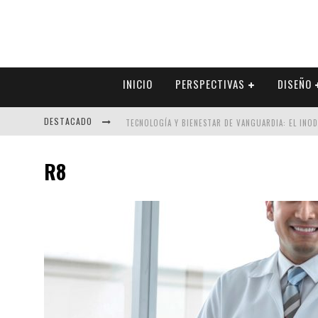
INICIO
PERSPECTIVAS
DISEÑO
DESTACADO
TECNOLOGÍA Y BIENESTAR DE VANGUARDIA: EL INO
SECTOR INMOBILIARIO – RECUPERACIÓN A PASO FI
R8
ALEXANDRA BEDOYA – LA CONSTANCIA DETRÁS DE LA
EL DESPERTAR DE LA CALIDEZ: ACABADOS DORADOS 