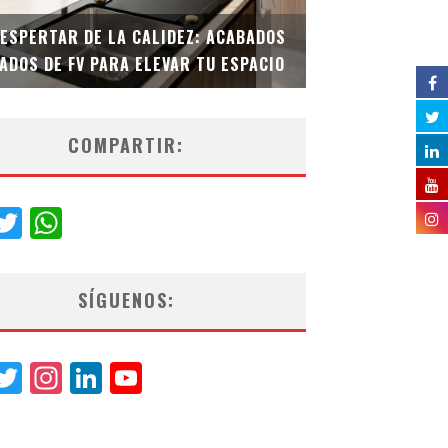
DESPERTAR DE LA CALIDEZ: ACABADOS
TECNOLOGÍA Y B
ADOS DE FV PARA ELEVAR TU ESPACIO
EL INODORO INT
COMPARTIR:
acebook
Twitter
WhatsApp
SÍGUENOS:
acebook
Twitter
Instagram
LinkedIn
YouTube
Channel