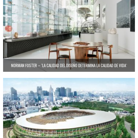
NORMAN FOSTER – ‘LA CALIDAD DEL DISEÑO DETERMINA LA CALIDAD DE VIDA`