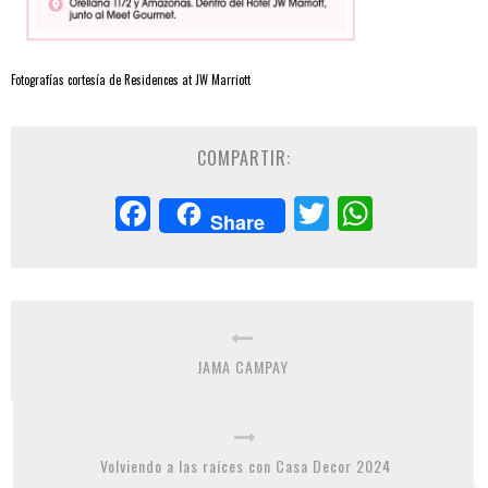
Fotografías cortesía de Residences at JW Marriott
COMPARTIR:
Facebook
Twitter
Whats
Share
JAMA CAMPAY
Volviendo a las raíces con Casa Decor 2024